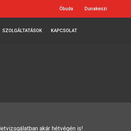
Óbuda
Dunakeszi
SZOLGÁLTATÁSOK
KAPCSOLAT
detvizsgálatban akár hétvégén is!