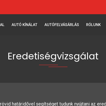
AL
AUTÓ KÍNÁLAT
AUTÓFELVÁSÁRLÁS
RÓLUNK
Eredetiségvizsgálat
övid határidővel segítséget tudunk nyújtani az ere