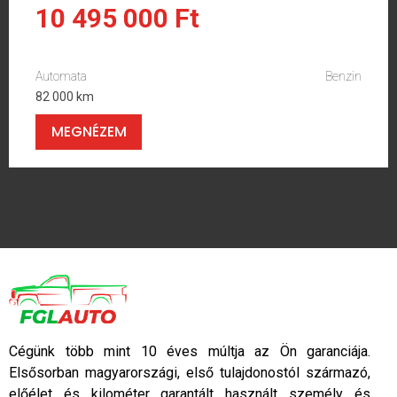
10 495 000 Ft
Automata
Benzin
82 000 km
MEGNÉZEM
Cégünk több mint 10 éves múltja az Ön garanciája.
Elsősorban magyarországi, első tulajdonostól származó,
előélet és kilométer garantált használt személy és