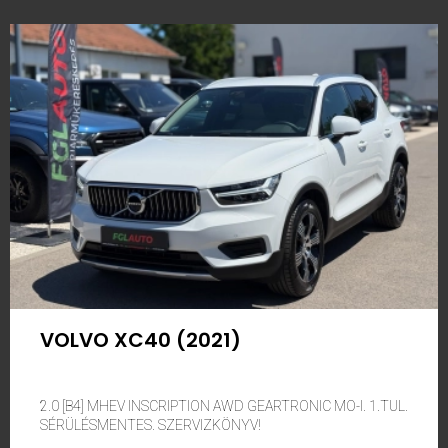
VOLVO XC40 (2021)
2.0 [B4] MHEV INSCRIPTION AWD GEARTRONIC MO-I. 1.TUL.
SÉRÜLÉSMENTES. SZERVIZKÖNYV!