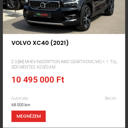
VOLVO XC40 (2021)
2.0 [B4] MHEV INSCRIPTION AWD GEARTRONIC MO.-I. 1. TUL.
SÉR.MENTES. KEVÉS KM
10 495 000 Ft
Automata
Benzin
68 000 km
MEGNÉZEM