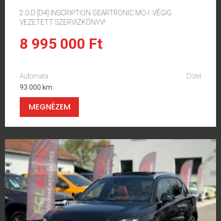
2.0 D [D4] INSCRIPTION GEARTRONIC MO-I. VÉGIG
VEZETETT SZERVIZKÖNYV!
8 995 000 Ft
Automata
Dízel
93 000 km
MEGNÉZEM