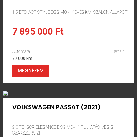
1.5 ETSI ACT STYLE DSG MO.-I. KEVÉS KM. SZALON ÁLLAPOT
7 895 000 Ft
Automata
Benzin
77 000 km
MEGNÉZEM
VOLKSWAGEN PASSAT (2021)
2.0 TDI SCR ELEGANCE DSG MO-I. 1.TUL. ÁFÁS. VÉGIG
SZAKSZERVIZ!