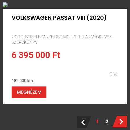
VOLKSWAGEN PASSAT VIII (2020)
2.0 TDI SCR ELEGANCE DSG MO.-I. 1. TULAJ. VÉGIG. VEZ.
SZERV.KÖNYV
6 395 000 Ft
Dízel
182 000 km
MEGNÉZEM
1
2