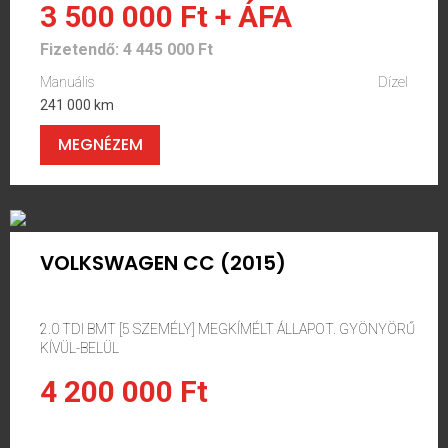
3 500 000 Ft + ÁFA
Fizetendő: 4 445 000 Ft
Manuális
Dízel
241 000 km
MEGNÉZEM
VOLKSWAGEN CC (2015)
2.0 TDI BMT [5 SZEMÉLY] MEGKÍMÉLT ÁLLAPOT. GYÖNYÖRŰ
KÍVÜL-BELÜL
4 200 000 Ft