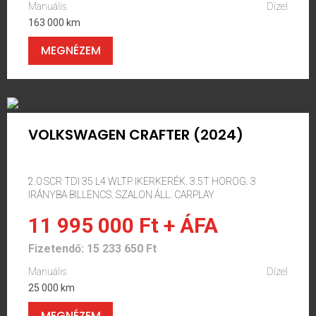
Manuális
Dízel
163 000 km
MEGNÉZEM
VOLKSWAGEN CRAFTER (2024)
2.0 SCR TDI 35 L4 WLTP IKERKERÉK. 3.5T HOROG. 3
IRÁNYBA BILLENCS. SZALON ÁLL. CARPLAY
11 995 000 Ft + ÁFA
Fizetendő: 15 233 650 Ft
Manuális
Dízel
25 000 km
MEGNÉZEM