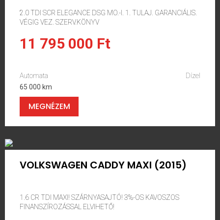
2.0 TDI SCR ELEGANCE DSG MO.-I. 1. TULAJ. GARANCIÁLIS.
VÉGIG VEZ. SZERV.KÖNYV
11 795 000 Ft
Automata
Dízel
65 000 km
MEGNÉZEM
VOLKSWAGEN CADDY MAXI (2015)
1.6 CR TDI MAXI! SZÁRNYASAJTÓ! 3%-OS KAVOSZOS
FINANSZÍROZÁSSAL ELVIHETŐ!