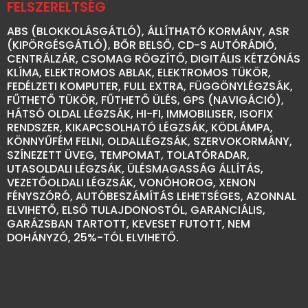
FELSZERELTSÉG
ABS (BLOKKOLÁSGÁTLÓ), ÁLLÍTHATÓ KORMÁNY, ASR
(KIPÖRGÉSGÁTLÓ), BŐR BELSŐ, CD-S AUTÓRÁDIÓ,
CENTRÁLZÁR, CSOMAG RÖGZÍTŐ, DIGITÁLIS KÉTZÓNÁS
KLÍMA, ELEKTROMOS ABLAK, ELEKTROMOS TÜKÖR,
FEDÉLZETI KOMPUTER, FULL EXTRA, FÜGGÖNYLÉGZSÁK,
FŰTHETŐ TÜKÖR, FŰTHETŐ ÜLÉS, GPS (NAVIGÁCIÓ),
HÁTSÓ OLDAL LÉGZSÁK, HI-FI, IMMOBILISER, ISOFIX
RENDSZER, KIKAPCSOLHATÓ LÉGZSÁK, KÖDLÁMPA,
KÖNNYŰFÉM FELNI, OLDALLÉGZSÁK, SZERVOKORMÁNY,
SZÍNEZETT ÜVEG, TEMPOMAT, TOLATÓRADAR,
UTASOLDALI LÉGZSÁK, ÜLÉSMAGASSÁG ÁLLÍTÁS,
VEZETŐOLDALI LÉGZSÁK, VONÓHOROG, XENON
FÉNYSZÓRÓ, AUTÓBESZÁMÍTÁS LEHETSÉGES, AZONNAL
ELVIHETŐ, ELSŐ TULAJDONOSTÓL, GARANCIÁLIS,
GARÁZSBAN TARTOTT, KEVESET FUTOTT, NEM
DOHÁNYZÓ, 25%-TÓL ELVIHETŐ.