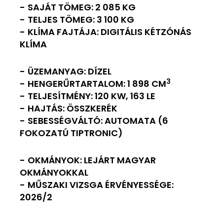
SAJÁT TÖMEG: 2 085 KG
TELJES TÖMEG: 3 100 KG
KLÍMA FAJTÁJA: DIGITÁLIS KÉTZÓNÁS
KLÍMA
ÜZEMANYAG: DÍZEL
3
HENGERŰRTARTALOM: 1 898 CM
TELJESÍTMÉNY: 120 KW, 163 LE
HAJTÁS: ÖSSZKERÉK
SEBESSÉGVÁLTÓ: AUTOMATA (6
FOKOZATÚ TIPTRONIC)
OKMÁNYOK: LEJÁRT MAGYAR
OKMÁNYOKKAL
MŰSZAKI VIZSGA ÉRVÉNYESSÉGE:
2026/2