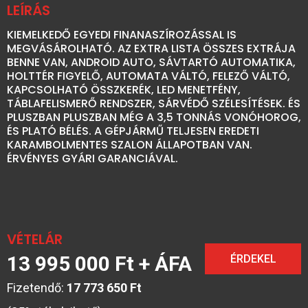
LEÍRÁS
KIEMELKEDŐ EGYEDI FINANASZÍROZÁSSAL IS
MEGVÁSÁROLHATÓ. AZ EXTRA LISTA ÖSSZES EXTRÁJA
BENNE VAN, ANDROID AUTO, SÁVTARTÓ AUTOMATIKA,
HOLTTÉR FIGYELŐ, AUTOMATA VÁLTÓ, FELEZŐ VÁLTÓ,
KAPCSOLHATÓ ÖSSZKERÉK, LED MENETFÉNY,
TÁBLAFELISMERŐ RENDSZER, SÁRVÉDŐ SZÉLESÍTÉSEK. ÉS
PLUSZBAN PLUSZBAN MÉG A 3,5 TONNÁS VONÓHOROG,
ÉS PLATÓ BÉLÉS. A GÉPJÁRMŰ TELJESEN EREDETI
KARAMBOLMENTES SZALON ÁLLAPOTBAN VAN.
ÉRVÉNYES GYÁRI GARANCIÁVAL.
VÉTELÁR
13 995 000 Ft + ÁFA
ÉRDEKEL
Fizetendő:
17 773 650 Ft