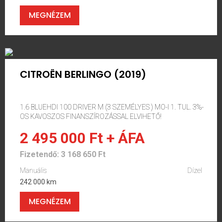
MEGNÉZEM
CITROËN BERLINGO (2019)
1.6 BLUEHDI 100 DRIVER M (3 SZEMÉLYES ) MO-I 1. TUL. 3%-
OS KAVOSZOS FINANSZÍROZÁSSAL ELVIHETŐ!
2 495 000 Ft + ÁFA
Fizetendő: 3 168 650 Ft
Manuális
Dízel
242 000 km
MEGNÉZEM