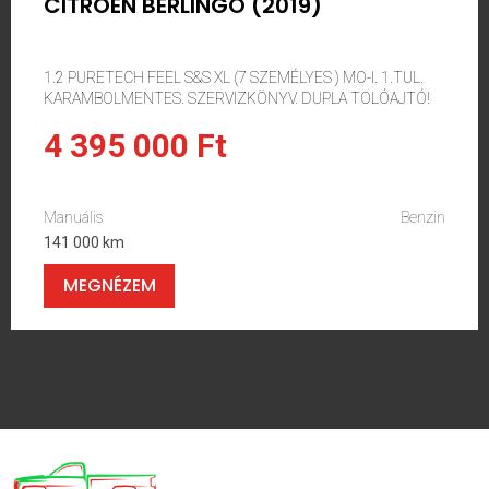
CITROËN BERLINGO (2019)
1.2 PURETECH FEEL S&S XL (7 SZEMÉLYES ) MO-I. 1.TUL.
KARAMBOLMENTES. SZERVIZKÖNYV. DUPLA TOLÓAJTÓ!
4 395 000 Ft
Manuális
Benzin
141 000 km
MEGNÉZEM