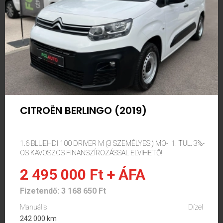
CITROËN BERLINGO (2019)
1.6 BLUEHDI 100 DRIVER M (3 SZEMÉLYES ) MO-I 1. TUL. 3%-
OS KAVOSZOS FINANSZÍROZÁSSAL ELVIHETŐ!
2 495 000 Ft + ÁFA
Fizetendő: 3 168 650 Ft
Manuális
Dízel
242 000 km