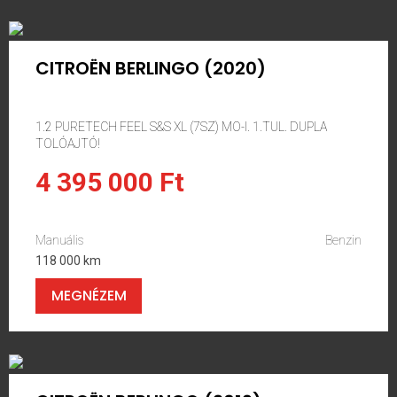
CITROËN BERLINGO (2020)
1.2 PURETECH FEEL S&S XL (7SZ) MO-I. 1.TUL. DUPLA
TOLÓAJTÓ!
4 395 000 Ft
Manuális
Benzin
118 000 km
MEGNÉZEM