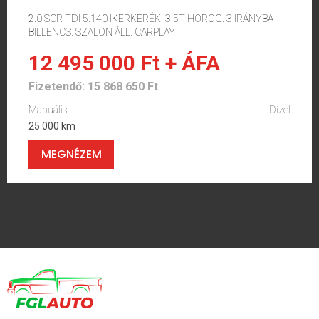
2.0 SCR TDI 5.140 IKERKERÉK. 3.5T HOROG. 3 IRÁNYBA
BILLENCS. SZALON ÁLL. CARPLAY
12 495 000 Ft + ÁFA
Fizetendő: 15 868 650 Ft
Manuális
Dízel
25 000 km
MEGNÉZEM